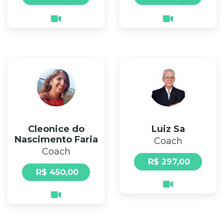
Floral
Psicanalista
Hipnose
Ericksoniana
Coach
Disponíveis
agora
Para
Especialistas
Cleonice do
Luiz Sa
Nascimento Faria
Coach
Blog
Coach
R$ 297,00
R$ 450,00