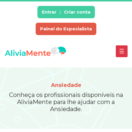
×
enu
Entrar
Criar conta
Painel do Especialista
Escolha
um
Especialistas
☰
Ciúmes
Depressão
Baixa
Autoestima
Ansiedade
Estresse
Conheça os profissionais disponíveis na
Inteligência
AliviaMente para lhe ajudar com a
Emocional
Ansiedade.
Síndrome
de
Burnout