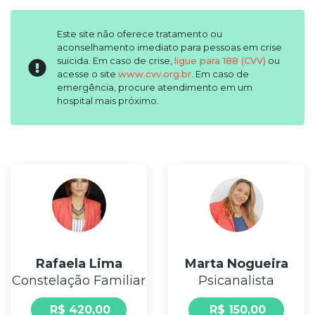
Síndrome
do
Este site não oferece tratamento ou
Pânico
aconselhamento imediato para pessoas em crise
suicida. Em caso de crise,
ligue para 188 (CVV)
ou
Ansiedade
acesse o site
www.cvv.org.br
. Em caso de
Insônia
emergência, procure atendimento em um
hospital mais próximo.
Crise
Existencial
Tipo
de
consulta
Reiki
Terapeuta
Hipnólogo(a)
Rafaela Lima
Marta Nogueira
Constelação
Constelação Familiar
Psicanalista
Familiar
Terapeuta
R$ 420,00
R$ 150,00