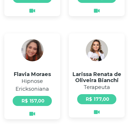
Reiki
Terapeuta
Hipnólogo(a)
Constelação
Familiar
Disponíveis
agora
Para
Especialistas
Flavia Moraes
Larissa Renata de
Oliveira Bianchi
Hipnose
Blog
Terapeuta
Ericksoniana
R$ 177,00
R$ 157,00