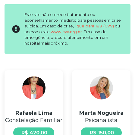
Autoestima
Estresse
Este site não oferece tratamento ou
aconselhamento imediato para pessoas em crise
Inteligência
suicida. Em caso de crise,
ligue para 188 (CVV)
ou
Emocional
acesse o site
www.cvv.org.br
. Em caso de
Síndrome
emergência, procure atendimento em um
hospital mais próximo.
de
Burnout
Tipo
de
consulta
Terapeuta
Floral
Psicanalista
Rafaela Lima
Marta Nogueira
Hipnose
Constelação Familiar
Psicanalista
Ericksoniana
Coach
R$ 420,00
R$ 150,00