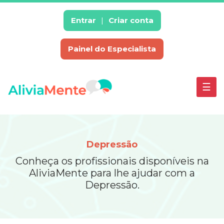
×
enu
Entrar
Criar conta
Painel do Especialista
Escolha
um
Especialistas
☰
Síndrome
do
Pânico
Ansiedade
Depressão
Insônia
Conheça os profissionais disponíveis na
Crise
AliviaMente para lhe ajudar com a
Existencial
Depressão.
Ciúmes
Depressão
Baixa