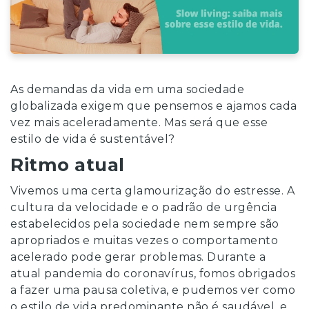
do
Pânico
Ansiedade
Insônia
Crise
As demandas da vida em uma sociedade
Existencial
globalizada exigem que pensemos e ajamos cada
Ciúmes
vez mais aceleradamente. Mas será que esse
estilo de vida é sustentável?
Tipo
de
Ritmo atual
consulta
Vivemos uma certa glamourização do estresse. A
Terapeuta
cultura da velocidade e o padrão de urgência
Hipnólogo(a)
estabelecidos pela sociedade nem sempre são
apropriados e muitas vezes o comportamento
Constelação
acelerado pode gerar problemas. Durante a
Familiar
atual pandemia do coronavírus, fomos obrigados
Terapeuta
a fazer uma pausa coletiva, e pudemos ver como
Floral
o estilo de vida predominante não é saudável, e