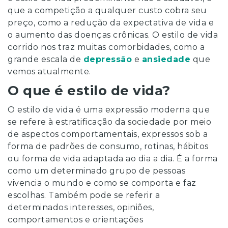
Psicanalista
que a competição a qualquer custo cobra seu
Hipnose
preço, como a redução da expectativa de vida e
Ericksoniana
o aumento das doenças crônicas. O estilo de vida
corrido nos traz muitas comorbidades, como a
Coach
grande escala de
depressão
e
ansiedade
que
Reiki
vemos atualmente.
Disponíveis
O que é estilo de vida?
agora
O estilo de vida é uma expressão moderna que
Para
se refere à estratificação da sociedade por meio
Especialistas
de aspectos comportamentais, expressos sob a
Blog
forma de padrões de consumo, rotinas, hábitos
ou forma de vida adaptada ao dia a dia. É a forma
como um determinado grupo de pessoas
vivencia o mundo e como se comporta e faz
escolhas. Também pode se referir a
determinados interesses, opiniões,
comportamentos e orientações