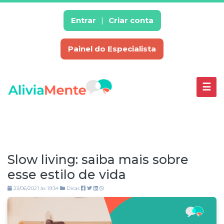
×
enu
Entrar
Criar conta
Painel do Especialista
Escolha
um
Especialistas
☰
Depressão
Baixa
Autoestima
Estresse
Inteligência
Slow living: saiba mais sobre
Emocional
esse estilo de vida
Síndrome
23/06/2021 às 19:34
de
Dicas
Burnout
Síndrome